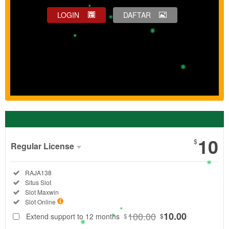
LOGIN
DAFTAR
Show More
10
$
Regular License
Regular
Included:
RAJA138
License
Included:
Situs Slot
SELECTED
Included:
Slot Maxwin
88
$
Included:
Slot Online
RAJA138
100.00
10.00
Extend support to 12 months
$
$
adalah Situs