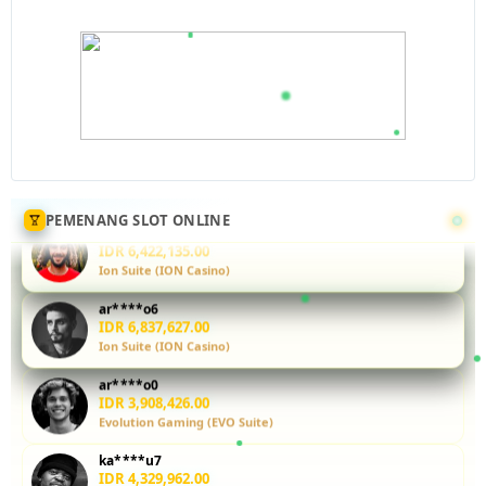
Favorit
Penikmat
Udon yang
menawarkan
pengalaman
bermain
game online
dengan
di****n6
kecepatan
IDR 6,422,135.00
transaksi
PEMENANG SLOT ONLINE
Ion Suite (ION Casino)
secepat kilat
ar****o6
dan diskon
IDR 6,837,627.00
terbaik dari
Ion Suite (ION Casino)
seluruh
website
ar****o0
IDR 3,908,426.00
yang
Evolution Gaming (EVO Suite)
beredar.
ka****u7
IDR 4,329,962.00
V
Balak Play (BALAK)
i
e