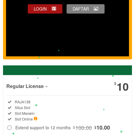
LOGIN
DAFTAR
Show More
10
$
Regular License
Regular
Included:
RAJA138
License
Included:
Situs Slot
SELECTED
Included:
Slot Maxwin
88
$
Included:
Slot Online
RAJA138
100.00
10.00
Extend support to 12 months
$
$
adalah Situs