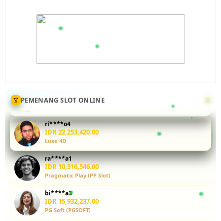
Favorit
Penikmat
Udon yang
menawarkan
pengalaman
bermain
game online
dengan
di****n1
kecepatan
IDR 3,564,672.00
transaksi
PEMENANG SLOT ONLINE
Evolution Gaming (EVO Suite)
secepat kilat
ri****o4
dan diskon
IDR 22,253,420.00
terbaik dari
Luxe 4D
seluruh
website
ra****a1
IDR 10,516,546.00
yang
Pragmatic Play (PP Slot)
beredar.
bi****a3
IDR 15,932,237.00
V
PG Soft (PGSOFT)
i
e
re****a4