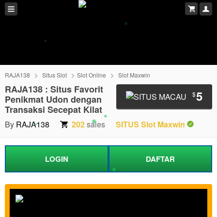
RAJA138
Situs Slot
Slot Online
Slot Maxwin
RAJA138 : Situs Favorit
5
$
Penikmat Udon dengan
Transaksi Secepat Kilat
By
RAJA138
202
sales
SITUS Slot Maxwin
LOGIN
DAFTAR