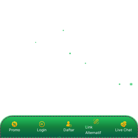
Link
Promo
Login
Daftar
Live Chat
Alternatif