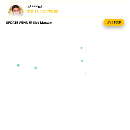
la****u8
w
IDR 11,425,755.00
l
Pragmatic Play (PP Slot)
i
ni****o9
c
UPDATE WINNER Slot Maxwin
LIVE FEED
IDR 6,771,918.00
e
Luxe 4D
n
s
di****n8
IDR 22,020,853.00
e
PG Soft (PGSOFT)
d
e
ni****o1
t
IDR 4,140,857.00
a
Ion Suite (ION Casino)
i
l
s