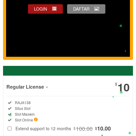
LOGIN
DAFTAR
Show More
10
$
Regular License
Regular
Included:
RAJA138
License
Included:
Situs Slot
SELECTED
Included:
Slot Maxwin
88
$
Included:
Slot Online
RAJA138
100.00
10.00
Extend support to 12 months
$
$
adalah Situs