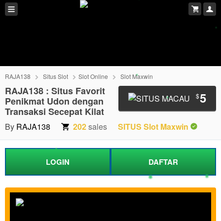
RAJA138
Situs Slot
Slot Online
Slot Maxwin
RAJA138 : Situs Favorit
5
$
Penikmat Udon dengan
Transaksi Secepat Kilat
By
RAJA138
202
sales
SITUS Slot Maxwin
LOGIN
DAFTAR