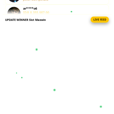
ar****o6
w
IDR 8,355,987.00
l
Joker Slot (JOKER)
i
vi****o2
c
UPDATE WINNER Slot Maxwin
LIVE FEED
IDR 787,596.00
e
Pragmatic Play (PP Slot)
n
s
ri****o6
IDR 4,065,617.00
e
Evolution Gaming (EVO Suite)
d
e
ka****u7
t
IDR 2,274,906.00
a
Evolution Gaming (EVO Suite)
i
l
s