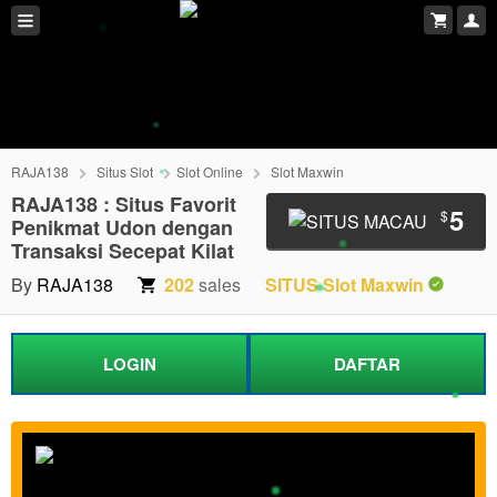
RAJA138
Situs Slot
Slot Online
Slot Maxwin
RAJA138 : Situs Favorit
5
$
Penikmat Udon dengan
Transaksi Secepat Kilat
By
RAJA138
202
sales
SITUS Slot Maxwin
LOGIN
DAFTAR