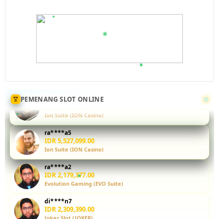
Favorit
Penikmat
Udon yang
menawarkan
pengalaman
bermain
game online
dengan
ka****u4
kecepatan
IDR 7,617,605.00
transaksi
PEMENANG SLOT ONLINE
Ion Suite (ION Casino)
secepat kilat
ra****a5
dan diskon
IDR 5,527,099.00
terbaik dari
Ion Suite (ION Casino)
seluruh
website
ra****a2
IDR 2,179,377.00
yang
Evolution Gaming (EVO Suite)
beredar.
di****n7
IDR 2,309,390.00
V
Joker Slot (JOKER)
i
e