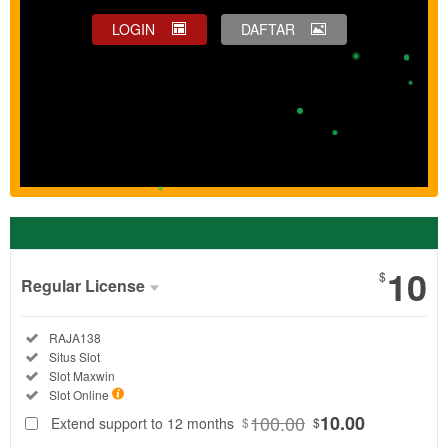
LOGIN
DAFTAR
Show More
10
$
Regular License
Regular
Included:
RAJA138
License
Included:
Situs Slot
SELECTED
Included:
Slot Maxwin
88
$
Included:
Slot Online
RAJA138
100.00
10.00
Extend support to 12 months
$
$
adalah Situs