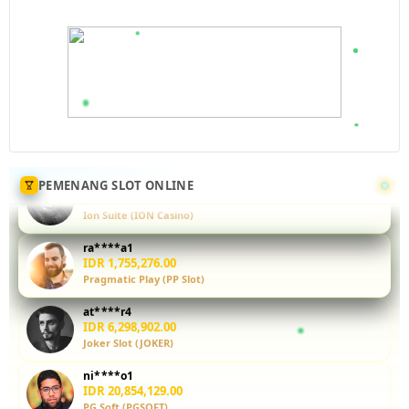
Favorit
Penikmat
Udon yang
menawarkan
pengalaman
bermain
game online
dengan
ra****a6
kecepatan
IDR 4,053,075.00
transaksi
PEMENANG SLOT ONLINE
Ion Suite (ION Casino)
secepat kilat
ra****a1
dan diskon
IDR 1,755,276.00
terbaik dari
Pragmatic Play (PP Slot)
seluruh
website
at****r4
IDR 6,298,902.00
yang
Joker Slot (JOKER)
beredar.
ni****o1
IDR 20,854,129.00
V
PG Soft (PGSOFT)
i
e
vi****o9