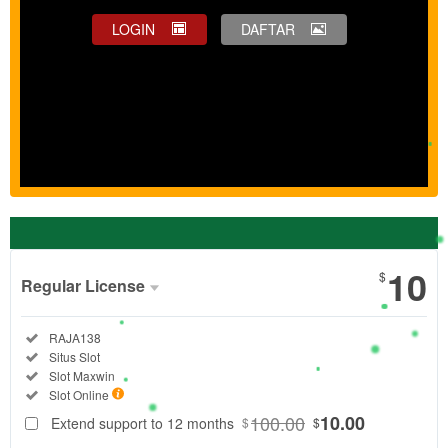
LOGIN
DAFTAR
Show More
10
$
Regular License
Regular
Included:
RAJA138
License
Included:
Situs Slot
SELECTED
Included:
Slot Maxwin
88
$
Included:
Slot Online
RAJA138
100.00
10.00
Extend support to 12 months
$
$
adalah Situs