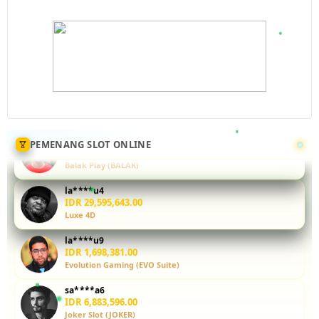
Favorit
Penikmat
Udon yang
menawarkan
pengalaman
bermain
game online
dengan
ka****u2
kecepatan
IDR 4,662,868.00
transaksi
PEMENANG SLOT ONLINE
Balak Play (BALAK)
secepat kilat
la****u4
dan diskon
IDR 29,595,643.00
terbaik dari
Luxe 4D
seluruh
website
la****u9
IDR 1,698,381.00
yang
Evolution Gaming (EVO Suite)
beredar.
sa****a6
IDR 6,883,596.00
V
Joker Slot (JOKER)
i
e