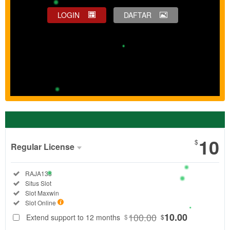
LOGIN
DAFTAR
Show More
10
$
Regular License
Regular
Included:
RAJA138
License
Included:
Situs Slot
SELECTED
Included:
Slot Maxwin
88
$
Included:
Slot Online
RAJA138
100.00
10.00
Extend support to 12 months
$
$
adalah Situs