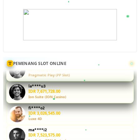
Favorit
Penikmat
Udon yang
menawarkan
pengalaman
bermain
game online
dengan
di****n0
kecepatan
IDR 5,321,919.00
transaksi
PEMENANG SLOT ONLINE
Pragmatic Play (PP Slot)
secepat kilat
la****u3
dan diskon
IDR 7,671,728.00
terbaik dari
Ion Suite (ION Casino)
seluruh
website
fi****o2
IDR 3,026,545.00
yang
Luxe 4D
beredar.
ma****i2
IDR 7,523,575.00
V
Ion Suite (ION Casino)
i
e