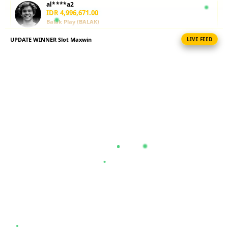
al****a2
w
IDR 4,996,671.00
l
Balak Play (BALAK)
i
c
UPDATE WINNER Slot Maxwin
LIVE FEED
la****u9
e
IDR 5,813,516.00
Luxe 4D
n
s
bi****a7
e
IDR 4,705,996.00
d
Balak Play (BALAK)
e
re****a8
t
IDR 11,395,695.00
a
Luxe 4D
i
l
ka****u1
s
IDR 3,527,852.00
PG Soft (PGSOFT)