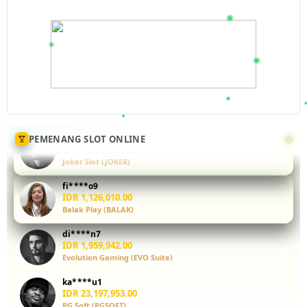
Favorit
Penikmat
Udon yang
menawarkan
pengalaman
bermain
game online
dengan
at****r7
kecepatan
IDR 902,051.00
transaksi
PEMENANG SLOT ONLINE
Joker Slot (JOKER)
secepat kilat
fi****o9
dan diskon
IDR 1,126,010.00
terbaik dari
Balak Play (BALAK)
seluruh
website
di****n7
IDR 1,959,942.00
yang
Evolution Gaming (EVO Suite)
beredar.
ka****u1
IDR 23,197,953.00
V
PG Soft (PGSOFT)
i
e