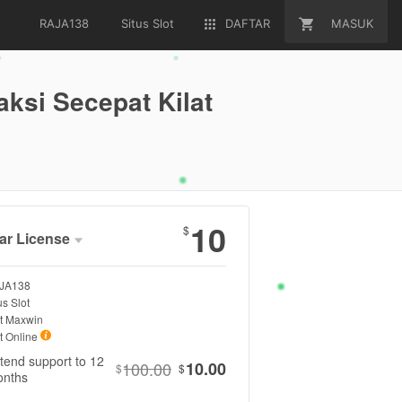
RAJA138
Situs Slot
DAFTAR
MASUK
ksi Secepat Kilat
10
$
ar License
88
lar License
$
SELECTED
luded:
JA138
luded:
138 adalah Situs Favorit Penikmat Udon
us Slot
luded:
t Maxwin
 menawarkan pengalaman bermain
luded:
t Online
 online dengan kecepatan transaksi
at kilat dan diskon terbaik dari seluruh
tend support to 12
100.00
10.00
$
$
nths
ite yang beredar.