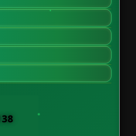
ngkat pengguna.
sesuai. Waktu pemrosesan dapat dipengaruhi
kaian, permainan yang memenuhi syarat, dan
dari perangkat publik. Laporkan segera kepada
utan alternatif dari kanal resmi dan jangan
na, dan berhenti ketika aktivitas sudah tidak
138