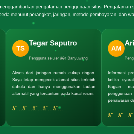
 menggambarkan pengalaman penggunaan situs. Pengalaman 
beda menurut perangkat, jaringan, metode pembayaran, dan wa
Tegar Saputro
Arif 
TS
AM
Pengguna seluler â€¢ Banyuwangi
Pengguna â
Akses dari jaringan rumah cukup ringan.
Informasi promos
Saya tetap mengecek alamat situs terlebih
ketika syaratnya 
dahulu dan hanya menggunakan tautan
Bagian masa 
alternatif yang tercantum pada kanal resmi.
penggunaan mem
penawaran dengan l
â˜…â˜…â˜…â˜…â˜…
â˜…â˜…â˜…â˜