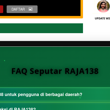
DAFTAR
UPDATE WI
FAQ Seputar RAJA138
8 untuk pengguna di berbagai daerah?
ng sederhana, akses yang ringan melalui perangkat selule
aksi di RAJA138?