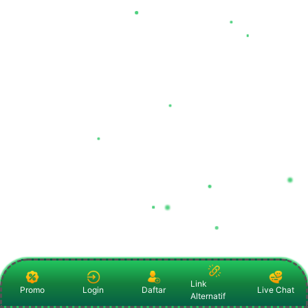
Link
Promo
Login
Daftar
Live Chat
Alternatif