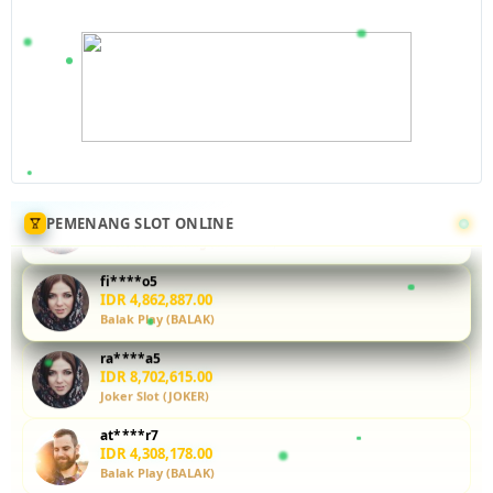
Favorit
Penikmat
Udon yang
menawarkan
pengalaman
bermain
game online
dengan
kecepatan
transaksi
PEMENANG SLOT ONLINE
secepat kilat
dan diskon
fi****o5
IDR 4,862,887.00
terbaik dari
Balak Play (BALAK)
seluruh
website
ra****a5
yang
IDR 8,702,615.00
beredar.
Joker Slot (JOKER)
at****r7
V
IDR 4,308,178.00
i
Balak Play (BALAK)
e