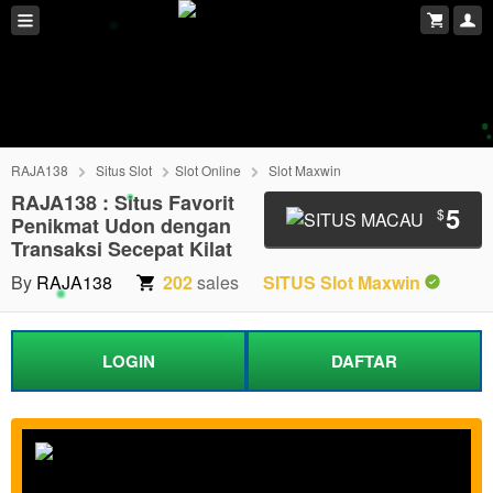
RAJA138
Situs Slot
Slot Online
Slot Maxwin
RAJA138 : Situs Favorit
5
$
Penikmat Udon dengan
Transaksi Secepat Kilat
By
RAJA138
202
sales
SITUS Slot Maxwin
LOGIN
DAFTAR