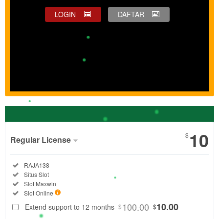
LOGIN
DAFTAR
Show More
10
$
Regular License
Regular
Included:
RAJA138
License
Included:
Situs Slot
SELECTED
Included:
Slot Maxwin
88
$
Included:
Slot Online
RAJA138
100.00
10.00
Extend support to 12 months
$
$
adalah Situs