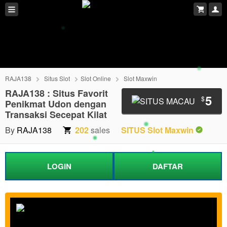
RAJA138
Situs Slot
Slot Online
Slot Maxwin
RAJA138 : Situs Favorit
5
$
Penikmat Udon dengan
Transaksi Secepat Kilat
By
RAJA138
202
sales
SITUS Slot Maxwin
LOGIN
DAFTAR