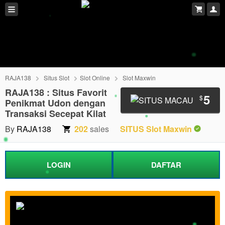
RAJA138
Situs Slot
Slot Online
Slot Maxwin
RAJA138 : Situs Favorit
5
$
Penikmat Udon dengan
Transaksi Secepat Kilat
By
RAJA138
202
sales
SITUS Slot Maxwin
LOGIN
DAFTAR