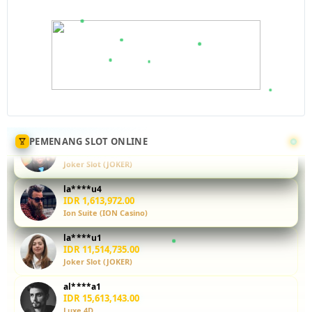
Favorit
Penikmat
Udon yang
menawarkan
pengalaman
bermain
game online
dengan
ni****o1
kecepatan
IDR 5,032,262.00
transaksi
PEMENANG SLOT ONLINE
Joker Slot (JOKER)
secepat kilat
la****u4
dan diskon
IDR 1,613,972.00
terbaik dari
Ion Suite (ION Casino)
seluruh
website
la****u1
IDR 11,514,735.00
yang
Joker Slot (JOKER)
beredar.
al****a1
IDR 15,613,143.00
V
Luxe 4D
i
e