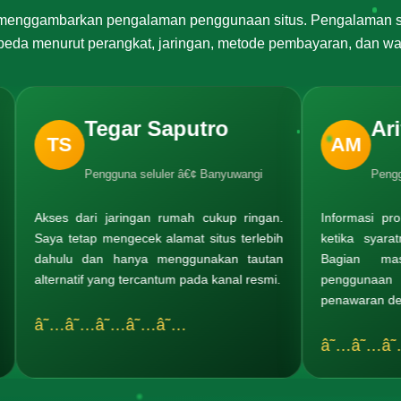
 menggambarkan pengalaman penggunaan situs. Pengalaman 
beda menurut perangkat, jaringan, metode pembayaran, dan wa
Tegar Saputro
Arif M
TS
AM
Pengguna seluler â€¢ Banyuwangi
Pengguna â
Akses dari jaringan rumah cukup ringan.
Informasi promosi
Saya tetap mengecek alamat situs terlebih
ketika syaratnya d
dahulu dan hanya menggunakan tautan
Bagian masa b
alternatif yang tercantum pada kanal resmi.
penggunaan mem
penawaran dengan le
â˜…â˜…â˜…â˜…â˜…
â˜…â˜…â˜…â˜