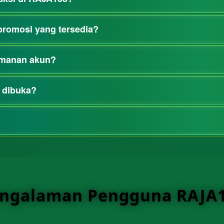
an akses tetap dapat berbeda mengikuti jaringan dan pera
astikan nama, nominal, serta metode pembayaran telah 
romosi yang tersedia?
kan penyedia pembayaran.
 menggunakannya. Perhatikan masa berlaku, batas pema
amanan akun?
gertian.
ode verifikasi, cek alamat situs sebelum login, dan hin
t dibuka?
ikenali.
hkan cache, atau coba perangkat lain. Gunakan hanya ta
encurigakan.
Pahami aturan dan risikonya, tetapkan batas waktu serta da
ngalaman Pengguna RAJA