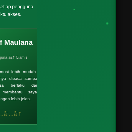
setiap pengguna
ktu akses.
aulana
Dimas Ramdani
DR
€¢ Ciamis
Pengguna â€¢ Magelang
 lebih mudah dipahami
Ketika halaman sempat sulit dimuat, 
ibaca sampai selesai.
mencoba membersihkan cache 
erlaku dan batas
mengganti jaringan. Setelah itu si
bantu saya menilai
kembali terbuka tanpa perlu mengu
bih jelas.
data akun.
…â˜†
â˜…â˜…â˜…â˜…â˜†