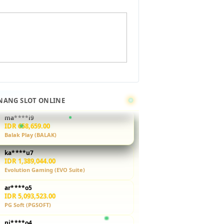
NANG SLOT ONLINE
ma****i9
IDR 658,659.00
Balak Play (BALAK)
ka****u7
IDR 1,389,044.00
Evolution Gaming (EVO Suite)
ar****o5
IDR 5,093,523.00
PG Soft (PGSOFT)