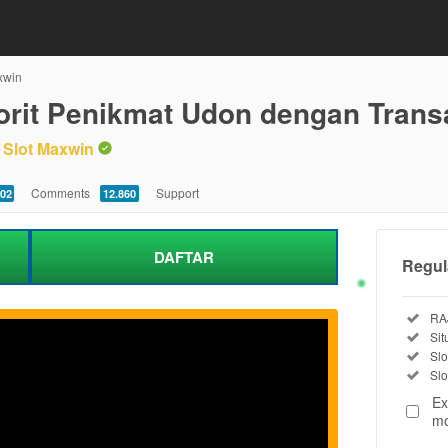
xwin
orit Penikmat Udon dengan Transa
 Slot Maxwin
Comments
Support
02
12.860
DAFTAR
Regul
Regu
Inc
RA
Inc
RAJA
Sit
Inc
Slo
yang
Inc
Slo
game
secep
Ex
mo
webs