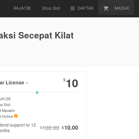
RAJA138
Situs Slot
DAFTAR
MASUK
ksi Secepat Kilat
10
$
ar License
88
lar License
$
SELECTED
luded:
JA138
luded:
138 adalah Situs Favorit Penikmat Udon
us Slot
luded:
t Maxwin
 menawarkan pengalaman bermain
luded:
t Online
 online dengan kecepatan transaksi
at kilat dan diskon terbaik dari seluruh
tend support to 12
100.00
10.00
$
$
nths
ite yang beredar.