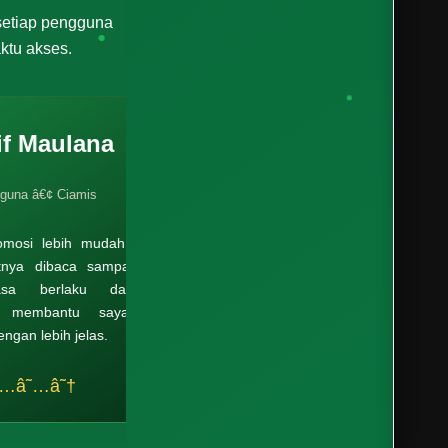
setiap pengguna
ktu akses.
Maulana
Dimas Ramdani
DR
â€¢ Ciamis
Pengguna â€¢ Magelang
i lebih mudah dipahami
Ketika halaman sempat sulit dimuat,
 dibaca sampai selesai.
mencoba membersihkan cache
berlaku dan batas
mengganti jaringan. Setelah itu 
mbantu saya menilai
kembali terbuka tanpa perlu meng
lebih jelas.
data akun.
…â˜†
â˜…â˜…â˜…â˜…â˜†