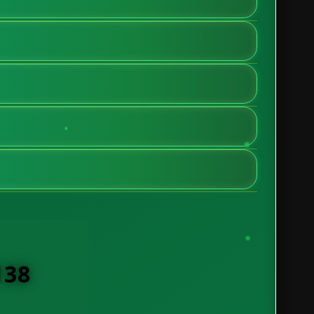
ngkat pengguna.
sesuai. Waktu pemrosesan dapat dipengaruhi
kaian, permainan yang memenuhi syarat, dan
dari perangkat publik. Laporkan segera kepada
utan alternatif dari kanal resmi dan jangan
na, dan berhenti ketika aktivitas sudah tidak
138