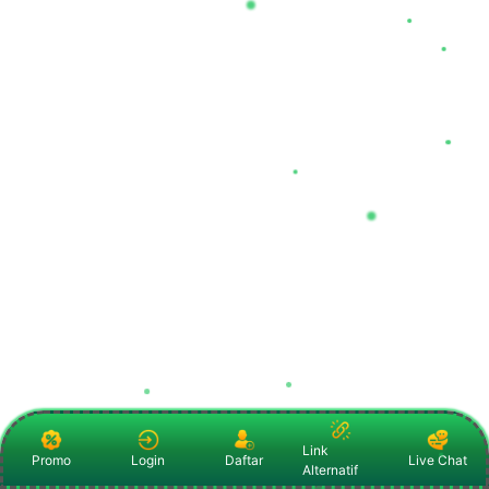
Link
Promo
Login
Daftar
Live Chat
Alternatif