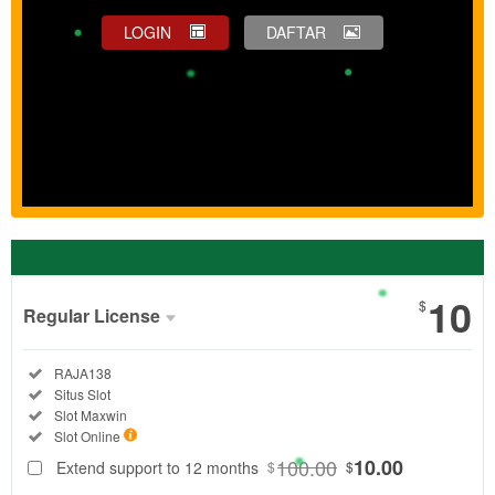
LOGIN
DAFTAR
Show More
10
$
Regular License
Regular
Included:
RAJA138
License
Included:
Situs Slot
SELECTED
Included:
Slot Maxwin
88
$
Included:
Slot Online
RAJA138
100.00
10.00
Extend support to 12 months
$
$
adalah Situs