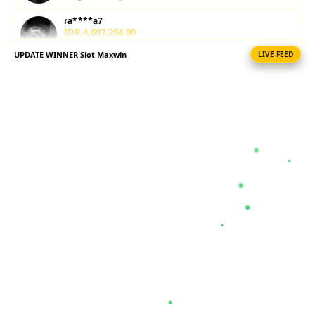
ra****a7
w
IDR 4,607,264.00
l
Pragmatic Play (PP Slot)
i
sa****a3
c
UPDATE WINNER Slot Maxwin
LIVE FEED
IDR 15,189,563.00
e
Luxe 4D
n
s
ni****o8
IDR 3,760,362.00
e
Joker Slot (JOKER)
d
e
ka****u4
t
IDR 7,882,140.00
a
PG Soft (PGSOFT)
i
l
s