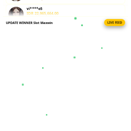
vi****o5
w
IDR 22,965,664.00
l
PG Soft (PGSOFT)
i
la****u1
c
UPDATE WINNER Slot Maxwin
LIVE FEED
IDR 10,818,274.00
e
Joker Slot (JOKER)
n
s
at****r1
IDR 5,588,146.00
e
Ion Suite (ION Casino)
d
e
re****a9
t
IDR 4,461,540.00
a
Balak Play (BALAK)
i
l
s