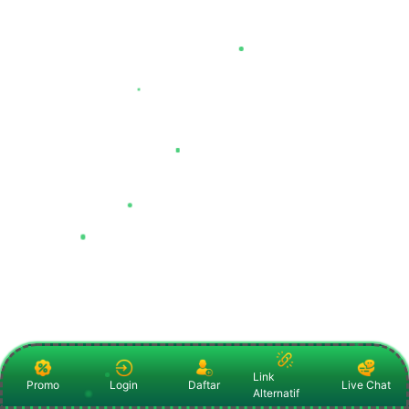
Link
Promo
Login
Daftar
Live Chat
Alternatif