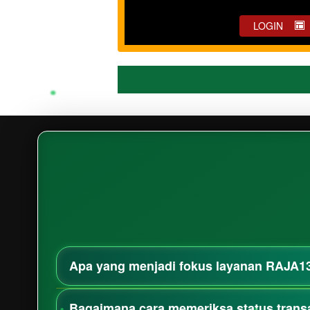
LOGIN
Apa yang menjadi fokus layanan RAJA13
RAJA138 memusatkan layanan pada navigasi ya
Bagaimana cara memeriksa status trans