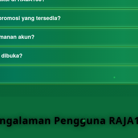
an akses tetap dapat berbeda mengikuti jaringan dan pera
astikan nama, nominal, serta metode pembayaran telah 
romosi yang tersedia?
kan penyedia pembayaran.
 menggunakannya. Perhatikan masa berlaku, batas pema
amanan akun?
gertian.
ode verifikasi, cek alamat situs sebelum login, dan hin
t dibuka?
ikenali.
hkan cache, atau coba perangkat lain. Gunakan hanya ta
encurigakan.
Pahami aturan dan risikonya, tetapkan batas waktu serta da
ngalaman Pengguna RAJA