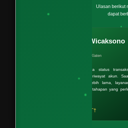
Ulasan berikut
dapat ber
yana
Nanda Wicaksono
NW
¢ Garut
Pengguna â€¢ Klaten
mudah dipahami.
Saya terbantu karena status transaksi
 terlihat jelas,
dapat diperiksa dari riwayat akun. Saat
berpindah-pindah
pemrosesan sedikit lebih lama, layanan
bantuan menjelaskan tahapan yang perlu
dicek.
â˜…â˜…â˜…â˜…â˜†