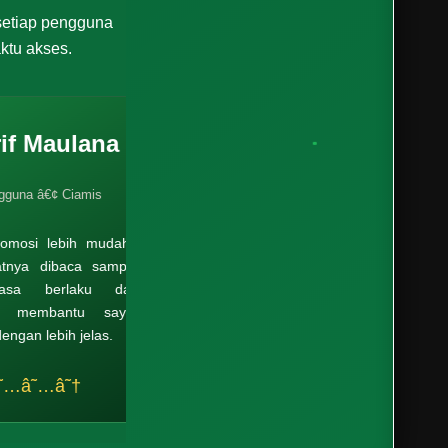
setiap pengguna
ktu akses.
 Maulana
Dimas Ramdani
DR
 â€¢ Ciamis
Pengguna â€¢ Magelang
si lebih mudah dipahami
Ketika halaman sempat sulit dimuat
 dibaca sampai selesai.
mencoba membersihkan cache
 berlaku dan batas
mengganti jaringan. Setelah itu 
mbantu saya menilai
kembali terbuka tanpa perlu men
lebih jelas.
data akun.
˜…â˜†
â˜…â˜…â˜…â˜…â˜†